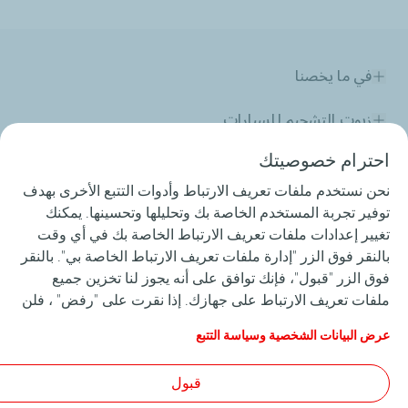
في ما يخصنا
زيوت التشحيم للسيارات
احترام خصوصيتك
زيوت التشحيم للصناعة
نحن نستخدم ملفات تعريف الارتباط وأدوات التتبع الأخرى بهدف
المنافسات
توفير تجربة المستخدم الخاصة بك وتحليلها وتحسينها. يمكنك
تغيير إعدادات ملفات تعريف الارتباط الخاصة بك في أي وقت
الزفت
بالنقر فوق الزر "إدارة ملفات تعريف الارتباط الخاصة بي". بالنقر
فوق الزر "قبول"، فإنك توافق على أنه يجوز لنا تخزين جميع
خدماتنا
ملفات تعريف الارتباط على جهازك. إذا نقرت على "رفض" ، فلن
يتم استخدام سوى ملفات تعريف الارتباط الفنية المطلوبة لكي
مساعدة و اتصال
عرض البيانات الشخصية وسياسة التتبع
يعمل الموقع بشكل صحيح. لمزيد من المعلومات، راجع صفحة
"البيانات الشخصية وسياسة التتبع".
قبول