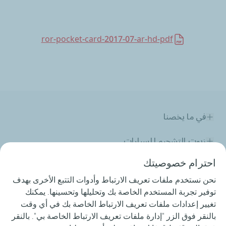
ror-pocket-card-2017-07-ar-hd-pdf
في ما يخصنا
زيوت التشحيم للسيارات
احترام خصوصيتك
زيوت التشحيم للصناعة
نحن نستخدم ملفات تعريف الارتباط وأدوات التتبع الأخرى بهدف
المنافسات
توفير تجربة المستخدم الخاصة بك وتحليلها وتحسينها. يمكنك
تغيير إعدادات ملفات تعريف الارتباط الخاصة بك في أي وقت
الزفت
بالنقر فوق الزر "إدارة ملفات تعريف الارتباط الخاصة بي". بالنقر