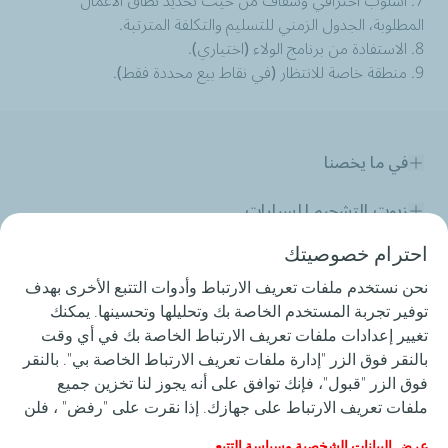
7. أسلوب احترافي وشفاف من حيث تحديد نطاق الاعمال
المطلوبة، الجدول الزمني للتسليم والتكلفة المترتبة.
8. الاستفادة من برنامج الولاء (اختياري).
9. منطقة خاصة للانتظار (في نقاط بيع محددة فقط).
في ما يخصنا
زيوت التشحيم للسيارات
احترام خصوصيتك
زيوت التشحيم للصناعة
نحن نستخدم ملفات تعريف الارتباط وأدوات التتبع الأخرى بهدف
المنافسات
توفير تجربة المستخدم الخاصة بك وتحليلها وتحسينها. يمكنك
تغيير إعدادات ملفات تعريف الارتباط الخاصة بك في أي وقت
الزفت
بالنقر فوق الزر "إدارة ملفات تعريف الارتباط الخاصة بي". بالنقر
فوق الزر "قبول"، فإنك توافق على أنه يجوز لنا تخزين جميع
خدماتنا
ملفات تعريف الارتباط على جهازك. إذا نقرت على "رفض" ، فلن
يتم استخدام سوى ملفات تعريف الارتباط الفنية المطلوبة لكي
عرض البيانات الشخصية وسياسة التتبع