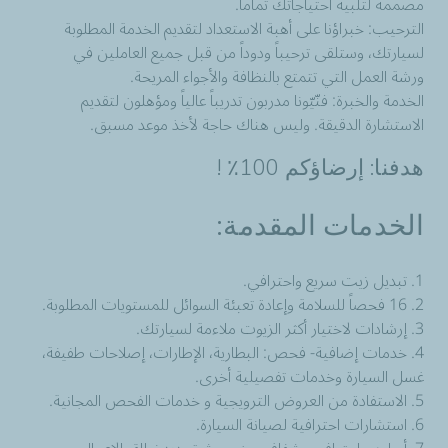
مصممة لتلبية احتياجاتك تماماً.
الترحيب: خبراؤنا على أهبة الاستعداد لتقديم الخدمة المطلوبة
لسيارتك، وستلقى ترحيباً ودوداً من قبل جميع العاملين في
ورشة العمل التي تتمتع بالنظافة والأجواء المريحة.
الخدمة والخبرة: فنّيّونا مدربون تدريباً عالياً ومؤهلون لتقديم
الاستشارة الدقيقة. وليس هناك حاجة لأخذ موعد مسبق.
هدفنا: إرضاؤكم 100٪ !
الخدمات المقدمة:
1. تبديل زيت سريع واحترافي.
2. 16 فحصاً للسلامة وإعادة تعبئة السوائل للمستويات المطلوبة.
3. إرشادات لاختيار أكثر الزيوت ملاءمة لسيارتك.
4. خدمات إضافية- فحص: البطارية، الإطارات، إصلاحات طفيفة،
غسل السيارة وخدمات تفصيلية أخرى.
5. الاستفادة من العروض الترويجية و خدمات الفحص المجانية.
6. استشارات احترافية لصيانة السيارة.