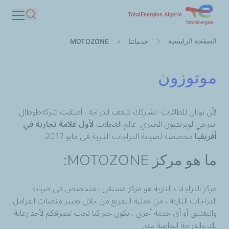
تجاوز
TotalEnergies Algérie
بحث
إلى
مسار
المحتوى
الصفحة الرئيسية
خدماتنا
MOTOZONE
التنقل
الرئيسي
موتوزون
لأن توتال للطاقات تشاركك شغف الدراجة ، أطلقت شركة
طوطال
اينرجي لوبريفيون الجيري
عالم العجلات
لأول علامة تجارية في
أفريقيا
مخصصة لصيانة الدراجات النارية في مايو 2017.
ما هو مركز MOTOZONE:
مركز الدراجات النارية هو مركز مستقل ، متخصص في صيانة
الدراجات النارية ، من عملية التفريغ من خلال تغيير منصات الفرامل
والتعليق أو أي خدمة أخرى ، يكون خبرائنا تحت تصرفكم لأخذ رعاية
لك والدراجة الخاصة بك.