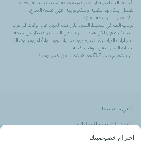
تُحافظ آلف ليبريفيان على صورة علامة تجارية تنافسية وفعالة.
بفضل ابتكاراتها التقنية والتكنولوجية، فهي علامة النجاح،
والانتصارات، وعلامة الفائزين.
ترغب آلف في تسليط الضوء على هذه الخبرة في الوقت الراهن،
حيت تسمح لها كل هذه السنوات من البحث والابتكار في خدمة
السيارات الرياضية، بتقديم زيوت عالية الجودة والأداء يوميا وفعالة
لحماية المحرك في الوقت نفسه.
ان استخدام زيت ELF هو الاستفادة من خبير يوميا!
في ما يخصنا
زيوت التشحيم للسيارات
احترام خصوصيتك
زيوت التشحيم للصناعة