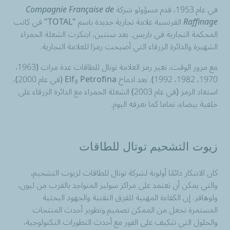
في عام 1953، قدم مسؤولو شركة
Compagnie Française de
Raffinage
الفرنسية علامة تجارية جديدة باسم "TOTAL" في كاتب
المحكمة التجارية في باريس. بعد سنتين، ابتكرت الشعلة الحمراء
الشهيرة والدائرة الزرقاء التي أصبحت رمزا للعلامة التجارية.
مع مرور الوقت، تغير رمز العلامة توتال للطاقات عدة مرات (1963،
1970، 1982، 1992). بعد ادماج Petrofina و
Elf
(في عام 2000)،
استعاد الرمز (في عام 2003) الشعلة الحمراء مع الدائرة الزرقاء على
خلفية بيضاء، تماما كما نعرفه اليوم.
زيوت التشحيم توتال للطاقات
كان الابتكار دائمًا أولوية لشركة توتال للطاقات لزيوت التشحيم،
والتي يمكن أن تعتمد على مراكز سوليز المتواجد بالقرب من ليون،
ولوهافر. إن الكفاءة المهنية للفرق التقنية والجهود البحثية
المستمرة تجعل من الممكن تصميم وتطوير أحدث المنتجات
والحلول التي تتكيف على الفور مع أحدث التطورات التكنولوجية،