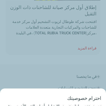
إطلاق أول مركز صيانة للشاحنات ذات الوزن
الثقيل
افتتحت شركة طوطال لزيوت التشحيم أول مركز خدمة
للشاحنات والمركبات التجارية متعددة العلامات
،مركز(
TOTAL RUBIA TRUCK CENTER
) ،في البليدة
قراءة المزيد
في ما يخصنا
زيوت التشحيم للسيارات
احترام خصوصيتك
زيوت التشحيم للصناعة