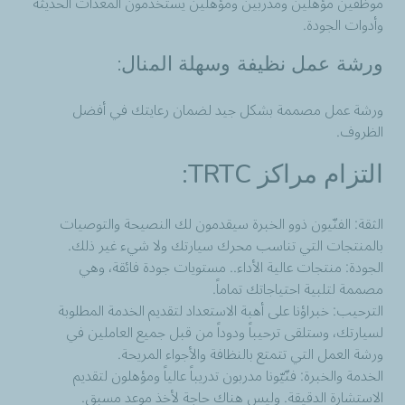
موظفين مؤهلين ومدربين ومؤهلين يستخدمون المعدات الحديثة
وأدوات الجودة.
ورشة عمل نظيفة وسهلة المنال:
ورشة عمل مصممة بشكل جيد لضمان رعايتك في أفضل
الظروف.
التزام
مراكز TRTC:
الثقة: الفنّيون ذوو الخبرة سيقدمون لك النصيحة والتوصيات
بالمنتجات التي تناسب محرك سيارتك ولا شيء غير ذلك.
الجودة: منتجات عالية الأداء.. مستويات جودة فائقة، وهي
مصممة لتلبية احتياجاتك تماماً.
الترحيب: خبراؤنا على أهبة الاستعداد لتقديم الخدمة المطلوبة
لسيارتك، وستلقى ترحيباً ودوداً من قبل جميع العاملين في
ورشة العمل التي تتمتع بالنظافة والأجواء المريحة.
الخدمة والخبرة: فنّيّونا مدربون تدريباً عالياً ومؤهلون لتقديم
الاستشارة الدقيقة. وليس هناك حاجة لأخذ موعد مسبق.