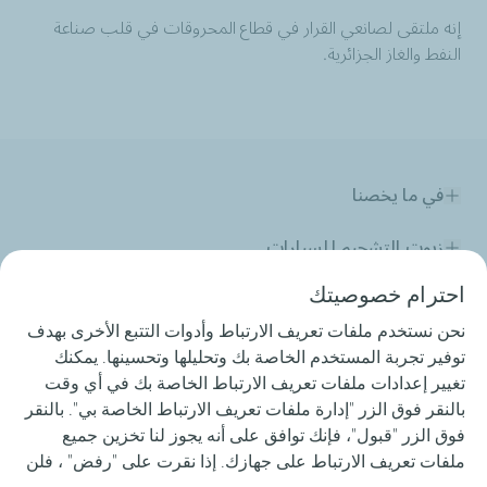
إنه ملتقى لصانعي القرار في قطاع المحروقات في قلب صناعة
النفط والغاز الجزائرية.
في ما يخصنا
زيوت التشحيم للسيارات
احترام خصوصيتك
زيوت التشحيم للصناعة
نحن نستخدم ملفات تعريف الارتباط وأدوات التتبع الأخرى بهدف
المنافسات
توفير تجربة المستخدم الخاصة بك وتحليلها وتحسينها. يمكنك
تغيير إعدادات ملفات تعريف الارتباط الخاصة بك في أي وقت
الزفت
بالنقر فوق الزر "إدارة ملفات تعريف الارتباط الخاصة بي". بالنقر
فوق الزر "قبول"، فإنك توافق على أنه يجوز لنا تخزين جميع
خدماتنا
ملفات تعريف الارتباط على جهازك. إذا نقرت على "رفض" ، فلن