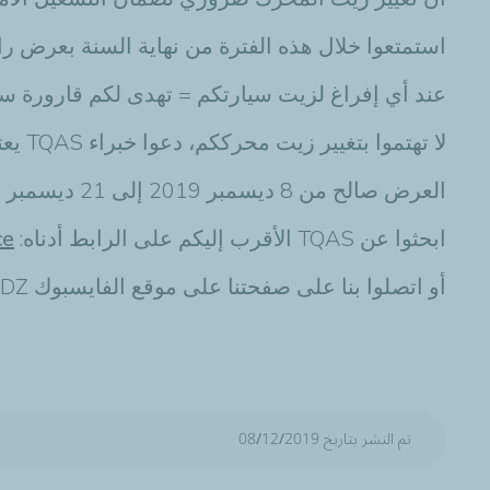
استمتعوا خلال هذه الفترة من نهاية السنة بعرض رائع 
عند أي إفراغ لزيت سيارتكم = تهدى لكم قارورة سائل تبريد م
لا تهتموا بتغيير زيت محرككم، دعوا خبراء TQAS يعتنون به!
العرض صالح من 8 ديسمبر 2019 إلى 21 ديسمبر 2019 عبر شبكتنا TQAS !
ابحثوا عن TQAS الأقرب إليكم على الرابط أدناه:
ce
أو اتصلوا بنا على صفحتنا على موقع الفايسبوك
 DZ
تم النشر بتاريخ 08/12/2019