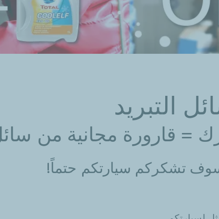
ئل التبريد
ك = قارورة مجانية من سائل 
وف تشكركم سيارتكم حتماً!​
ل لسيارتكم.