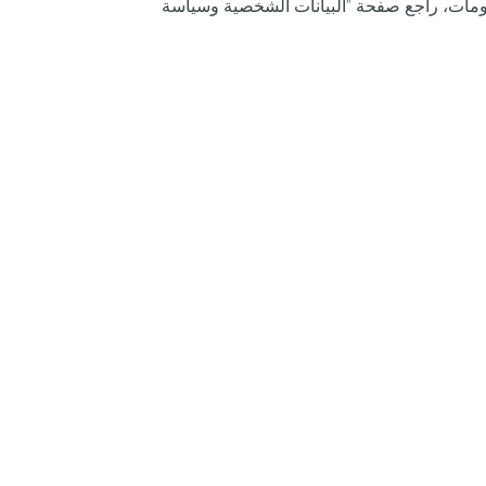
لومات، راجع صفحة "البيانات الشخصية وسياسة
المنافسات
منافسات السيارات
منافسات الدراجات النارية