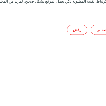
تباط الفنية المطلوبة لكي يعمل الموقع بشكل صحيح. لمزيد من المع
صة بي
رفض
 للسيارات
زيوت التشحيم للصناعة
أوراق المنتج
حيم
دليل المنتجات
ANAC
مساعدة و اتصال