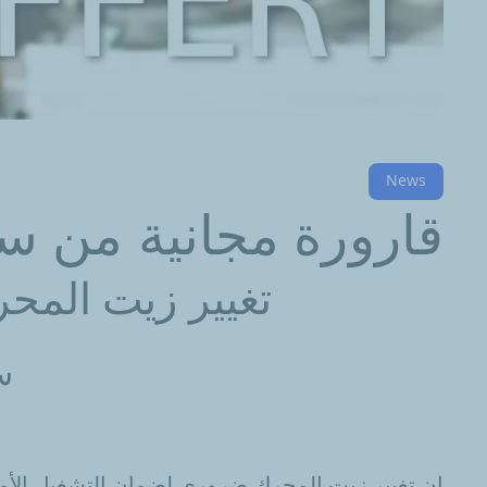
News
قارورة مجانية من سا
تغيير زيت المحر
س
ان تغيير زيت المحرك ضروري لضمان التشغيل الأمث