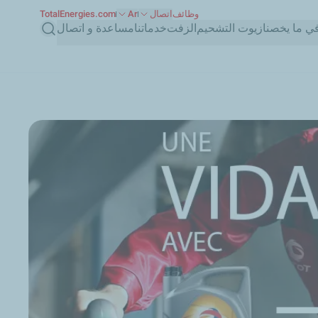
وظائف
اتصال
Ar
TotalEnergies.com
بحث
ي ما يخصنا
زيوت التشحيم
الزفت
خدماتنا
مساعدة و اتصال