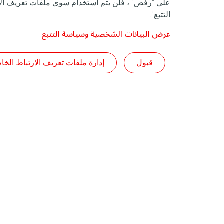
على "رفض" ، فلن يتم استخدام سوى ملفات تعريف الار
التتبع".
عرض البيانات الشخصية وسياسة التتبع
قبول
إدارة ملفات تعريف الارتباط الخا
في ما يخصنا
زيوت التشحيم
مجمع طوطال اينرجي
دليل المنتجات
طوطال اينرجي في الجزائر
طلب زيوت التش
الأخبار المحلية
الزفت
خدماتنا