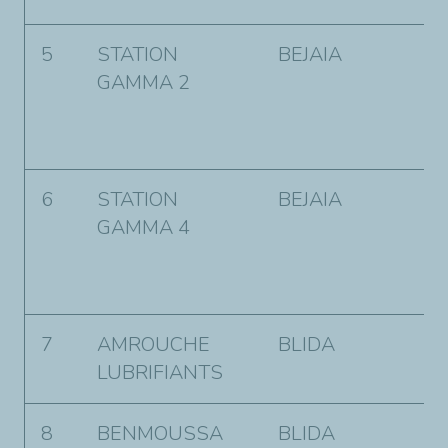
5
STATION
BEJAIA
A
GAMMA 2
I
T
B
6
STATION
BEJAIA
R
GAMMA 4
A
O
B
7
AMROUCHE
BLIDA
C
LUBRIFIANTS
M
8
BENMOUSSA
BLIDA
H