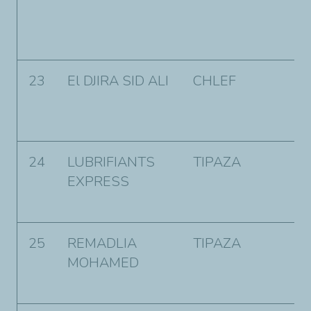
K
a
23
El DJIRA SID ALI
CHLEF
R
M
T
24
LUBRIFIANTS
TIPAZA
1
EXPRESS
B
K
25
REMADLIA
TIPAZA
6
MOHAMED
g
H