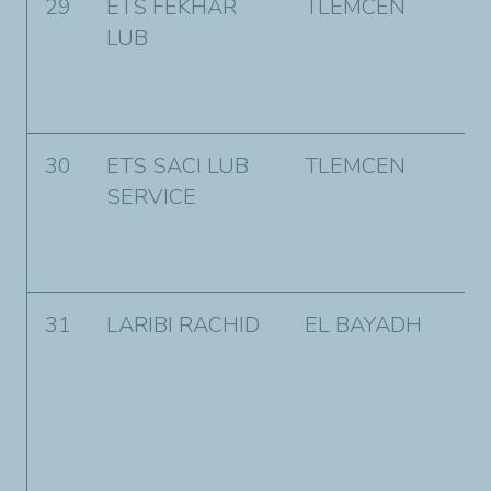
29
ETS FEKHAR
TLEMCEN
3
LUB
D
C
T
30
ETS SACI LUB
TLEMCEN
0
SERVICE
C
H
S
31
LARIBI RACHID
EL BAYADH
L
e
7
g
p
E