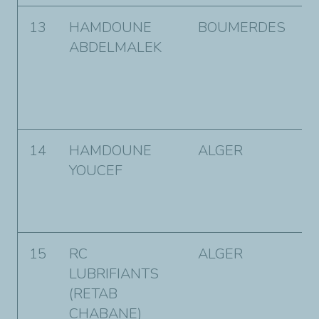
13
HAMDOUNE
BOUMERDES
A
ABDELMALEK
C
O
B
3
14
HAMDOUNE
ALGER
C
YOUCEF
l
r
e
15
RC
ALGER
R
LUBRIFIANTS
n
(RETAB
l
CHABANE)
B