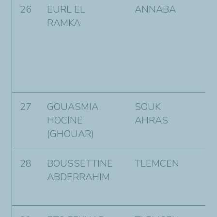
26
EURL EL
ANNABA
S
RAMKA
s
P
e
w
d
27
GOUASMIA
SOUK
C
HOCINE
AHRAS
j
(GHOUAR)
S
28
BOUSSETTINE
TLEMCEN
3
ABDERRAHIM
r
M