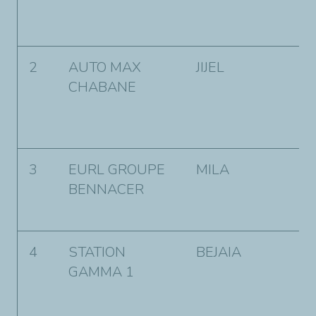
T
M
2
AUTO MAX
JIJEL
R
CHABANE
S
L
K
3
EURL GROUPE
MILA
R
BENNACER
L
S
4
STATION
BEJAIA
2
GAMMA 1
f
S
B