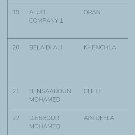
19
ALUB
ORAN
R
COMPANY 1
B
O
20
BELAIDI ALI
KHENCHLA
C
K
W
K
21
BENSAADOUN
CHLEF
C
MOHAMED
22
DJEBBOUR
AIN DEFLA
R
MOHAMED
N
E