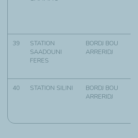
m
l
M
39
STATION
BORDJ BOU
R
SAADOUNI
ARRERIDJ
B
FERES
L
B
40
STATION SILINI
BORDJ BOU
0
ARRERIDJ
E
R
B