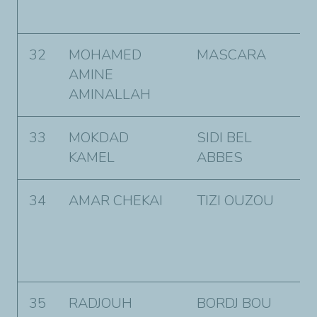
E
32
MOHAMED
MASCARA
R
AMINE
Z
AMINALLAH
M
33
MOKDAD
SIDI BEL
C
KAMEL
ABBES
B
34
AMAR CHEKAI
TIZI OUZOU
L
e
N
T
35
RADJOUH
BORDJ BOU
L