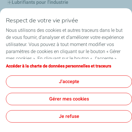
Lubrifiants pour l'industrie
Compétitions
Respect de votre vie privée
Nous utilisons des cookies et autres traceurs dans le but
Bitumes
de vous fournir, d’analyser et d’améliorer votre expérience
utilisateur. Vous pouvez à tout moment modifier vos
Services
paramètres de cookies en cliquant sur le bouton « Gérer
mes cookies ». En cliquant sur le bouton « J’accepte »,
Aide et Conseils
vous acceptez le dépôt de l’ensemble des cookies. Dans le
Accéder à la charte de données personnelles et traceurs
cas où vous cliquez sur « Je refuse », seuls les cookies
Accessibilité : partiellement conforme
techniques nécessaires au bon fonctionnement du site
J'accepte
seront utilisés. Pour plus d’informations, vous pouvez
consulter la page « Charte de données personnelles et
Gérer mes cookies
traceurs ».
Accessibilité : partiellement conforme
Cookies et confidentialité
Mentions légales
Tous nos sites
Cookies
Je refuse
TotalEnergies 2026