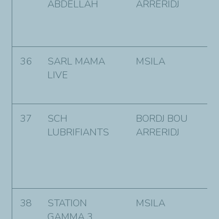
ABDELLAH
ARRERIDJ
h
A
B
36
SARL MAMA
MSILA
3
LIVE
R
M
37
SCH
BORDJ BOU
C
LUBRIFIANTS
ARRERIDJ
N
K
Q
C
38
STATION
MSILA
C
GAMMA 3
c