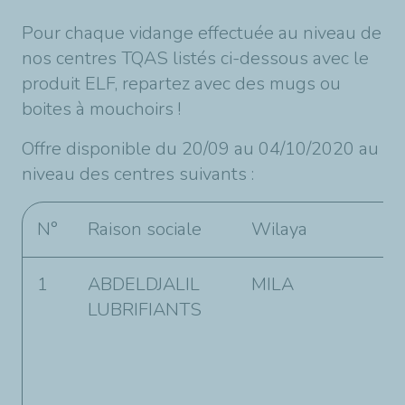
Pour chaque vidange effectuée au niveau de
nos centres TQAS listés ci-dessous avec le
produit ELF, repartez avec des mugs ou
boites à mouchoirs !
Offre disponible du 20/09 au 04/10/2020 au
niveau des centres suivants :
N°
Raison sociale
Wilaya
A
1
ABDELDJALIL
MILA
l
LUBRIFIANTS
l
i
(
B