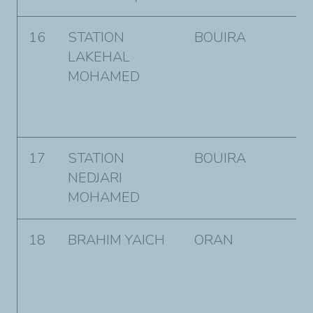
16
STATION
BOUIRA
C
LAKEHAL
M
MOHAMED
S
G
B
17
STATION
BOUIRA
V
NEDJARI
Z
MOHAMED
B
18
BRAHIM YAICH
ORAN
N
I
C
C