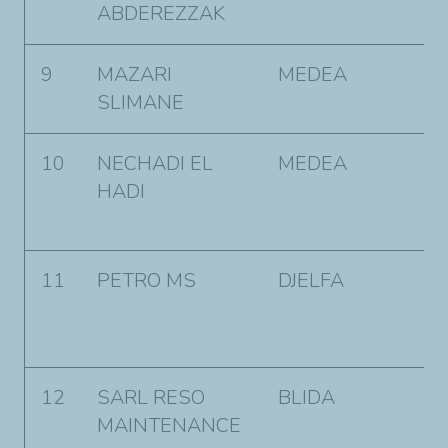
ABDEREZZAK
N
9
MAZARI
MEDEA
G
SLIMANE
k
10
NECHADI EL
MEDEA
0
HADI
g
b
11
PETRO MS
DJELFA
D
L
d
12
SARL RESO
BLIDA
B
MAINTENANCE