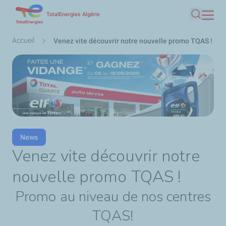
Aller
TotalEnergies Algérie
Recherc
au
contenu
Fil
Accueil
Venez vite découvrir notre nouvelle promo TQAS !
principal
d'Ariane
News
Venez vite découvrir notre
nouvelle promo TQAS !
Promo au niveau de nos centres
TQAS!