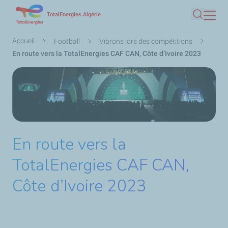
Aller
TotalEnergies Algérie
Recherc
au
contenu
Fil
Accueil
Football
Vibrons lors des compétitions
principal
d'Ariane
En route vers la TotalEnergies CAF CAN, Côte d’Ivoire 2023
En route vers la
TotalEnergies CAF CAN,
Côte d’Ivoire 2023