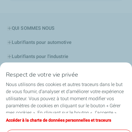
QUI SOMMES NOUS
Lubrifiants pour automotive
Lubrifiants pour l'industrie
Compétitions
Respect de votre vie privée
Nous utilisons des cookies et autres traceurs dans le but
Bitumes
de vous fournir, d’analyser et d’améliorer votre expérience
utilisateur. Vous pouvez à tout moment modifier vos
Services
paramètres de cookies en cliquant sur le bouton « Gérer
mes cookies ». En cliquant sur le bouton « J’accepte »,
Aide et Conseils
vous acceptez le dépôt de l’ensemble des cookies. Dans le
Accéder à la charte de données personnelles et traceurs
cas où vous cliquez sur « Je refuse », seuls les cookies
Accessibilité : partiellement conforme