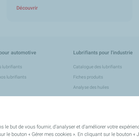
Découvrir
 pour automotive
Lubrifiants pour l'industrie
 lubrifiants
Catalogue des lubrifiants
s lubrifiants
Fiches produits
Analyse des huiles
Aide et Conseils
enter
Conseils de nos experts
s le but de vous fournir, d’analyser et d’améliorer votre expéri
ur le bouton « Gérer mes cookies ». En cliquant sur le bouton « 
Nous-contacter