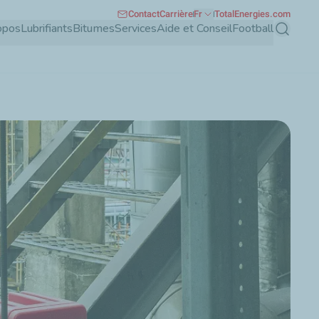
Contact
Carrière
Fr
TotalEnergies.com
opos
Lubrifiants
Bitumes
Services
Aide et Conseil
Football
Recherch