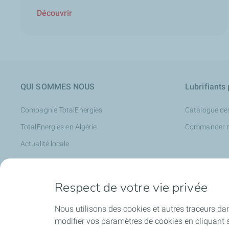
Découvrir
QUI SOMMES NOUS
Lubrifiants
Compagnie TotalEnergies
Catalogue des
TotalEnergies en Algérie
Commander no
Actualité locale
Bitumes
Services
Respect de votre vie privée
Bitumes pour l'industrie
Rubia Truck C
Nous utilisons des cookies et autres traceurs dan
modifier vos paramètres de cookies en cliquant s
Bitumes pour la route