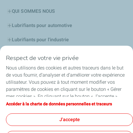
QUI SOMMES NOUS
Lubrifiants pour automotive
Lubrifiants pour l'industrie
Compétitions
Respect de votre vie privée
Nous utilisons des cookies et autres traceurs dans le but
Bitumes
de vous fournir, d’analyser et d’améliorer votre expérience
utilisateur. Vous pouvez à tout moment modifier vos
Services
paramètres de cookies en cliquant sur le bouton « Gérer
mes cookies ». En cliquant sur le bouton « J’accepte »,
Aide et Conseils
vous acceptez le dépôt de l’ensemble des cookies. Dans le
Accéder à la charte de données personnelles et traceurs
cas où vous cliquez sur « Je refuse », seuls les cookies
Accessibilité : partiellement conforme
techniques nécessaires au bon fonctionnement du site
J'accepte
seront utilisés. Pour plus d’informations, vous pouvez
consulter la page « Charte de données personnelles et