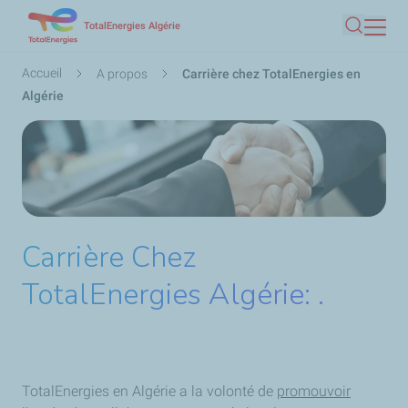
Aller
TotalEnergies Algérie
Recherc
au
contenu
Fil
Accueil
A propos
Carrière chez TotalEnergies en
principal
d'Ariane
Algérie
Carrière Chez
TotalEnergies Algérie: .
TotalEnergies en Algérie a la volonté de
promouvoir