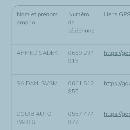
Nom et
prénom
Numéro
Liens GP
proprio
de
téléphone
AHMED SADEK
0660 224
https://
915
SAIDANI SVSM
0661 512
https://
855
DOUIB AUTO
0557 474
https://
PARTS
877