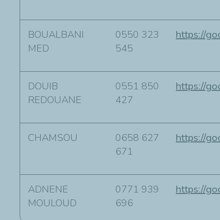
BOUALBANI
0550 323
https://
MED
545
DOUIB
0551 850
https://
REDOUANE
427
CHAMSOU
0658 627
https://
671
ADNENE
0771 939
https://g
MOULOUD
696