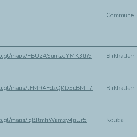
S
Commune
goo.gl/maps/FBUzASumzoYMK3th9
Birkhadem
goo.gl/maps/tFMR4FdzQKD5cBMT7
Birkhadem
goo.gl/maps/iq8JtmhWamsy4pUr5
Kouba