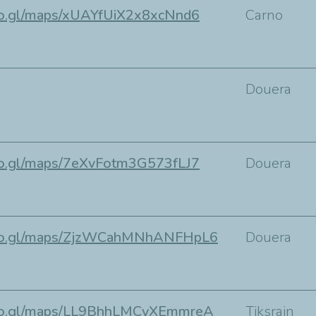
goo.gl/maps/xUAYfUiX2x8xcNnd6
Carno
Douera
goo.gl/maps/7eXvFotm3G573fLJ7
Douera
goo.gl/maps/ZjzWCahMNhANFHpL6
Douera
goo.gl/maps/LL9BhhLMCyXEmmreA
Tiksrain