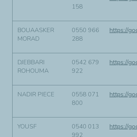
158
BOUAASKER
0550 966
https://g
MORAD
288
DJEBBARI
0542 679
https://g
ROHOUMA
922
NADIR PIECE
0558 071
https://
800
YOUSF
0540 013
https://
992