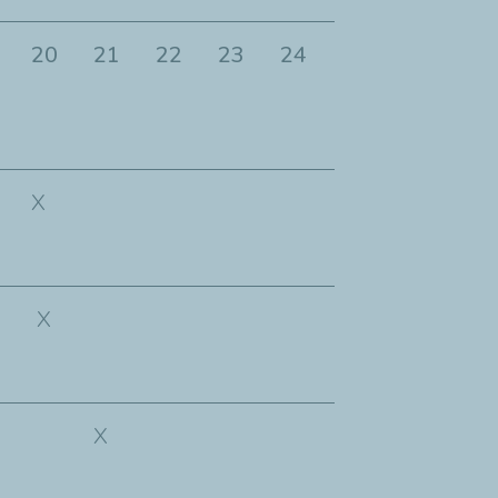
20
21
22
23
24
25
26
27
X
X
X