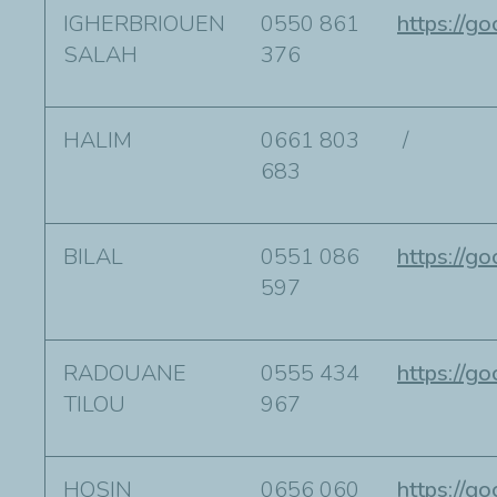
IGHERBRIOUEN
0550 861
https://
SALAH
376
HALIM
0661 803
/
683
BILAL
0551 086
https://
597
RADOUANE
0555 434
https://
TILOU
967
HOSIN
0656 060
https://