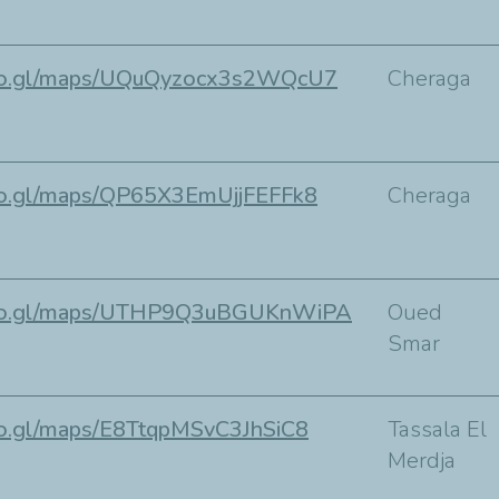
goo.gl/maps/UQuQyzocx3s2WQcU7
Cheraga
goo.gl/maps/QP65X3EmUjjFEFFk8
Cheraga
goo.gl/maps/UTHP9Q3uBGUKnWiPA
Oued
Smar
oo.gl/maps/E8TtqpMSvC3JhSiC8
Tassala El
Merdja