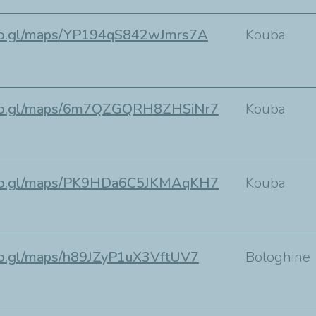
goo.gl/maps/YP194qS842wJmrs7A
Kouba
goo.gl/maps/6m7QZGQRH8ZHSiNr7
Kouba
goo.gl/maps/PK9HDa6C5JKMAqKH7
Kouba
goo.gl/maps/h89JZyP1uX3VftUV7
Bologhine