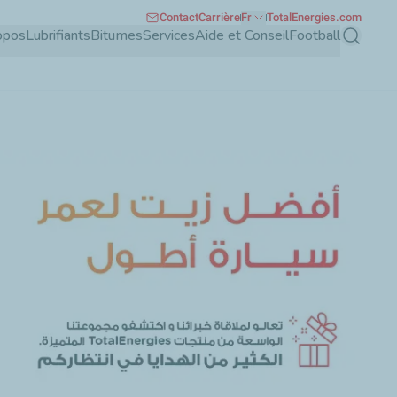
Contact
Carrière
Fr
TotalEnergies.com
opos
Lubrifiants
Bitumes
Services
Aide et Conseil
Football
Recherch