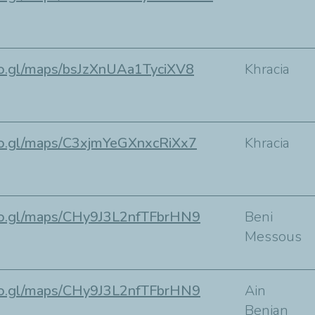
oo.gl/maps/bsJzXnUAa1TyciXV8
Khracia
oo.gl/maps/C3xjmYeGXnxcRiXx7
Khracia
goo.gl/maps/CHy9J3L2nfTFbrHN9
Beni
Messous
goo.gl/maps/CHy9J3L2nfTFbrHN9
Ain
Benian