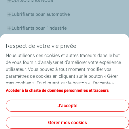
QUI SOMMES NOUS
Lubrifiants pour automotive
Lubrifiants pour l'industrie
Compétitions
Respect de votre vie privée
Nous utilisons des cookies et autres traceurs dans le but
Bitumes
de vous fournir, d’analyser et d’améliorer votre expérience
utilisateur. Vous pouvez à tout moment modifier vos
Services
paramètres de cookies en cliquant sur le bouton « Gérer
mes cookies ». En cliquant sur le bouton « J’accepte »,
Aide et Conseils
vous acceptez le dépôt de l’ensemble des cookies. Dans le
Accéder à la charte de données personnelles et traceurs
cas où vous cliquez sur « Je refuse », seuls les cookies
Accessibilité : partiellement conforme
techniques nécessaires au bon fonctionnement du site
J'accepte
seront utilisés. Pour plus d’informations, vous pouvez
consulter la page « Charte de données personnelles et
Gérer mes cookies
traceurs ».
Accessibilité : partiellement conforme