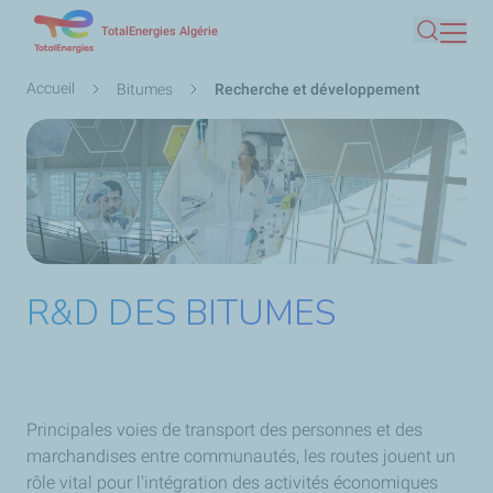
Aller
TotalEnergies Algérie
Recherc
au
contenu
Fil
Accueil
Bitumes
Recherche et développement
principal
d'Ariane
R&D DES BITUMES
Principales voies de transport des personnes et des
marchandises entre communautés, les routes jouent un
rôle vital pour l'intégration des activités économiques